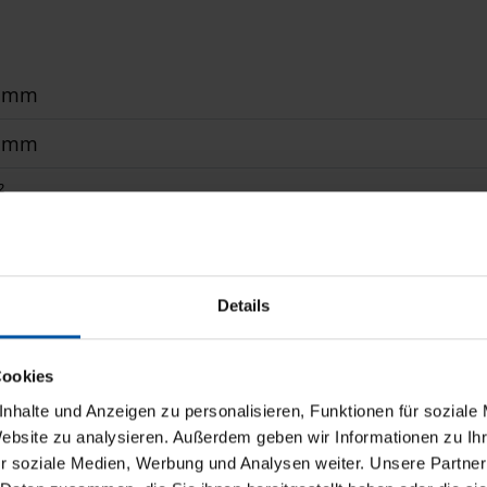
0 mm
0 mm
²
r, WMS Funkmotor
onal gem. WAREMA Farbwelt, pulverbeschichtet
Details
 Standard, Soltis 92, Starlight Blue, Twilight Pearl
Cookies
 Glas mit unterschiedlichen Abständen
nhalte und Anzeigen zu personalisieren, Funktionen für soziale
Website zu analysieren. Außerdem geben wir Informationen zu I
r soziale Medien, Werbung und Analysen weiter. Unsere Partner