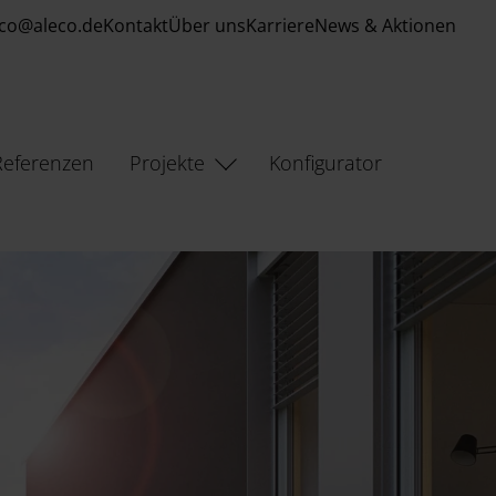
eco@aleco.de
Kontakt
Über uns
Karriere
News & Aktionen
Referenzen
Projekte
Konfigurator