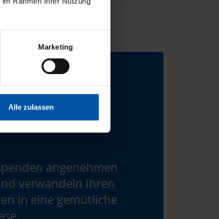
ie im Rahmen Ihrer Nutzung
Marketing
Alle zulassen
 spenden angenehmen
und verwandeln Ihren
en in eine gemütliche
ase.