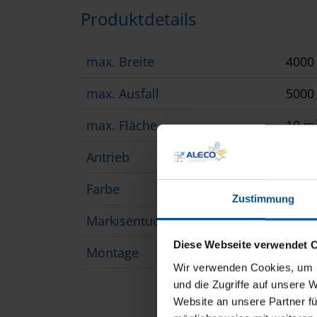
Produktdetails
max. Breite
400
max. Ausfall
500
max. Fläche
10 m
Antrieb
Moto
Farbe
opti
Zustimmung
Markisentuch
Acryl
Diese Webseite verwendet 
Montage
über
Wir verwenden Cookies, um I
und die Zugriffe auf unsere 
Website an unsere Partner fü