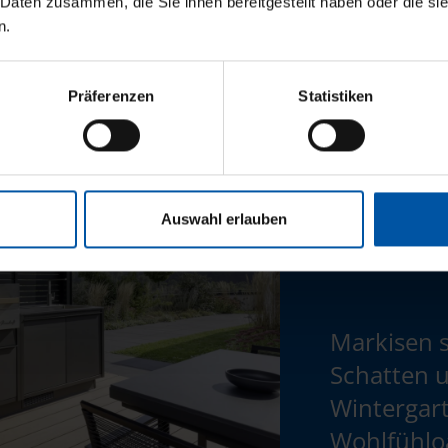
 Daten zusammen, die Sie ihnen bereitgestellt haben oder die s
n.
Präferenzen
Statistiken
Auswahl erlauben
Markisen
Schatten 
Wintergart
Wohlfühlo