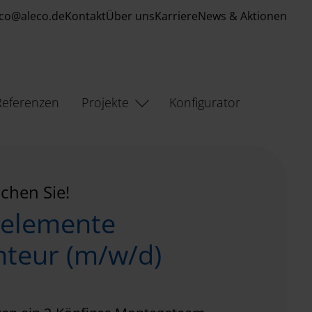
eco@aleco.de
Kontakt
Über uns
Karriere
News & Aktionen
Referenzen
Projekte
Konfigurator
chen Sie!
elemente
teur (m/w/d)