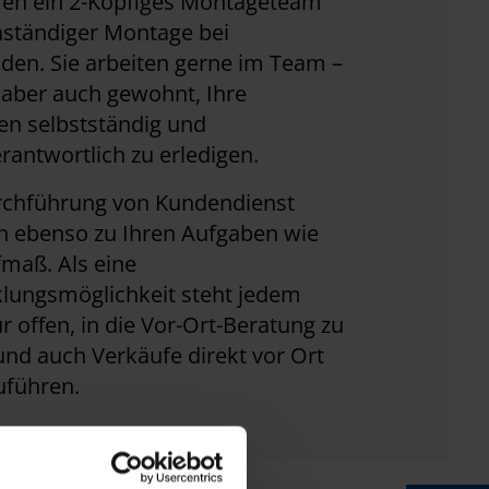
hren ein 2-Köpfiges Montageteam
nständiger Montage bei
en. Sie arbeiten gerne im Team –
 aber auch gewohnt, Ihre
en selbstständig und
rantwortlich zu erledigen.
rchführung von Kundendienst
n ebenso zu Ihren Aufgaben wie
maß. Als eine
klungsmöglichkeit steht jedem
 offen, in die Vor-Ort-Beratung zu
nd auch Verkäufe direkt vor Ort
uführen.