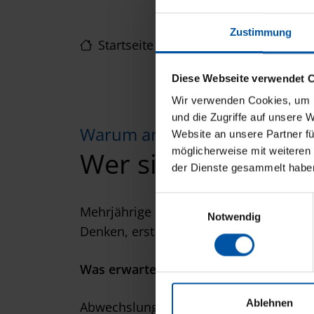
Zustimmung
Startseite
/
Karriere
/
Bauelemente M
Diese Webseite verwendet 
Wir verwenden Cookies, um I
und die Zugriffe auf unsere 
Warum arbeiten Sie eigentlich
Website an unsere Partner fü
möglicherweise mit weiteren
Wer sind Sie?
der Dienste gesammelt habe
E
Mehrjährige Berufserfahrung in der Mo
Notwendig
i
Denken, erst zufrieden, wenn es perfekt 
n
w
Was erwartet Sie?
i
l
l
Ablehnen
Abwechslungsreiche und verantwortungsv