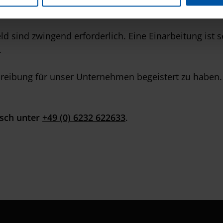
lmäßige Schulungen und Weiterbildungen
sind zwingend erforderlich. Eine Einarbeitung ist se
.
hreibung für unser Unternehmen begeistert zu haben. Fa
isch unter
+49 (0) 6232 622633
.