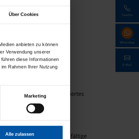
Über Cookies
Telefon
WhatsApp
 Medien anbieten zu können
hrer Verwendung unserer
 führen diese Informationen
E-Mail
ie im Rahmen Ihrer Nutzung
lerweise BE, Kundenorientiertes
Marketing
Alle zulassen
aktives Gehaltspaket, vielfältige