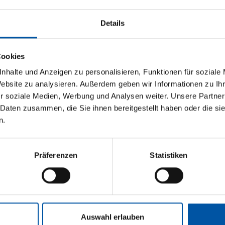
Details
onteur (m/w/d)
Cookies
nhalte und Anzeigen zu personalisieren, Funktionen für soziale
Website zu analysieren. Außerdem geben wir Informationen zu I
 nicht bei uns?
r soziale Medien, Werbung und Analysen weiter. Unsere Partner
 Daten zusammen, die Sie ihnen bereitgestellt haben oder die s
n.
ntage von Bauelementen, Führerschein Klasse B, idea
Präferenzen
Statistiken
ist
Auswahl erlauben
olle Tätigkeit in einem sympathischen Team, ein attr