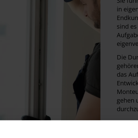
Sie fü
in eige
Endkund
sind es
Aufgab
eigenve
Die Du
gehöre
das Auf
Entwic
Monteur
gehen u
durchz