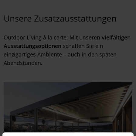
Unsere Zusatzausstattungen
Outdoor Living à la carte: Mit unseren
vielfältigen
Ausstattungsoptionen
schaffen Sie ein
einzigartiges Ambiente – auch in den späten
Abendstunden.