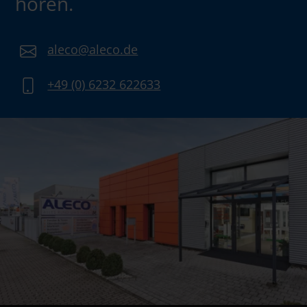
hören.
aleco@aleco.de
+49 (0) 6232 622633