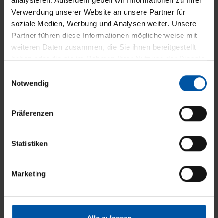
analysieren. Außerdem geben wir Informationen zu Ihrer
Verwendung unserer Website an unsere Partner für
soziale Medien, Werbung und Analysen weiter. Unsere
Partner führen diese Informationen möglicherweise mit
weiteren Daten zusammen, die Sie ihnen bereitgestellt
haben oder die sie im Rahmen Ihrer Nutzung der Dienste
Fenster-Markisen
gesammelt haben.
E
Notwendig
i
n
w
Präferenzen
i
l
l
Statistiken
i
g
Marketing
u
n
g
s
Alle zulassen