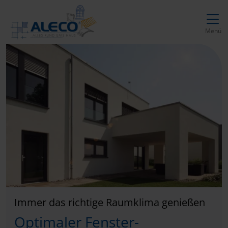
Direkt zur Top-Navigation
Direkt zur Hauptnavigation
Zum Inhalt springen
Direkt zum Footer
Hauptnavigation
Menü
Immer das richtige Raumklima genießen
Optimaler Fenster-