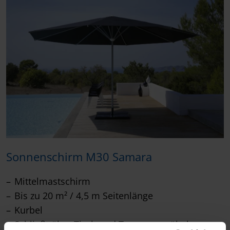
Sonnenschirm M30 Samara
Mittelmastschirm
Bis zu 20 m² / 4,5 m Seitenlänge
Kurbel
Schließt über Tisch und Terrassenmöbel