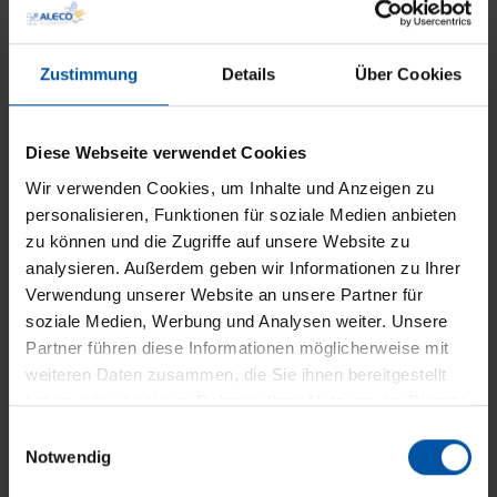
Produktdetails
Zustimmung
Details
Über Cookies
Diese Webseite verwendet Cookies
Wir verwenden Cookies, um Inhalte und Anzeigen zu
personalisieren, Funktionen für soziale Medien anbieten
zu können und die Zugriffe auf unsere Website zu
analysieren. Außerdem geben wir Informationen zu Ihrer
Verwendung unserer Website an unsere Partner für
soziale Medien, Werbung und Analysen weiter. Unsere
Partner führen diese Informationen möglicherweise mit
weiteren Daten zusammen, die Sie ihnen bereitgestellt
haben oder die sie im Rahmen Ihrer Nutzung der Dienste
Sonnenschirm C30 Belvedere
gesammelt haben.
E
Notwendig
i
Ampelschirm
n