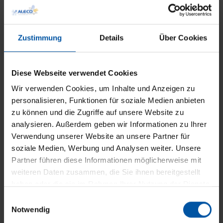
Vorteile unserer
Steuerungssysteme
Zustimmung
Details
Über Cookies
Diese Webseite verwendet Cookies
Wir verwenden Cookies, um Inhalte und Anzeigen zu
personalisieren, Funktionen für soziale Medien anbieten
zu können und die Zugriffe auf unsere Website zu
Automatische Steuerung nach dem Wetter
analysieren. Außerdem geben wir Informationen zu Ihrer
Verwendung unserer Website an unsere Partner für
soziale Medien, Werbung und Analysen weiter. Unsere
Partner führen diese Informationen möglicherweise mit
weiteren Daten zusammen, die Sie ihnen bereitgestellt
haben oder die sie im Rahmen Ihrer Nutzung der Dienste
Bequeme Bedienung
gesammelt haben.
E
Notwendig
i