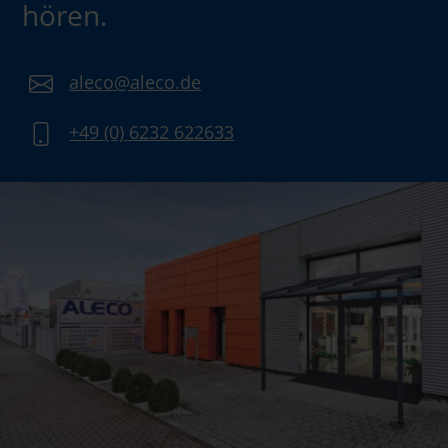
hören.
aleco@aleco.de
+49 (0) 6232 622633