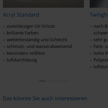
Acryl Standard
Twiligh
zuverlässiger UV-Schutz
nach Ba
brillante Farben
schwer
wetterbeständig und lichtecht
sehr g
schmutz- und wasserabweisend
Farb- u
besonders reißfest
hohe W
luftdurchlässig
Polyes
luftdur
Das könnte Sie auch interessieren