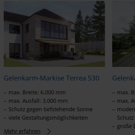
Gelenkarm-Markise Terrea 530
Gelenk
max. Breite: 6.000 mm
max. B
max. Ausfall: 3.000 mm
max. A
Schutz gegen tiefstehende Sonne
modern
viele Gestaltungsmöglichkeiten
Schutz
große 
Mehr erfahren