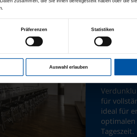
 Daten zusammen, die Sie ihnen bereitgestellt haben oder die s
n.
Präferenzen
Statistiken
Auswahl erlauben
Verdunklu
für vollst
ideal für 
optimalen 
Tageszeit.