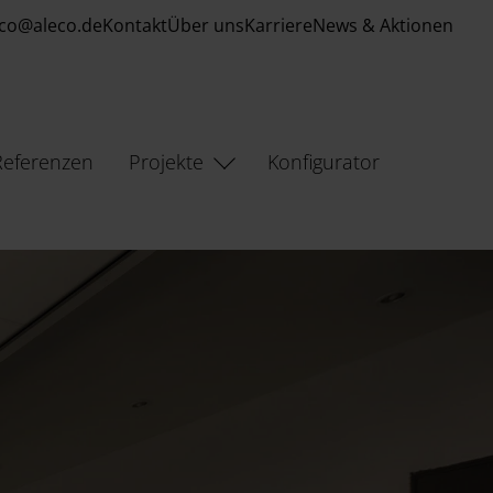
eco@aleco.de
Kontakt
Über uns
Karriere
News & Aktionen
Referenzen
Projekte
Konfigurator