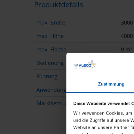
Produktdetails
max. Breite
300
max. Höhe
400
max. Fläche
9 m²
Bedienung
Moto
Führung
Führ
Zustimmung
Anwendungsbereich
Verd
Markisentuch
Glas
Diese Webseite verwendet 
Wir verwenden Cookies, um I
und die Zugriffe auf unsere 
Website an unsere Partner fü