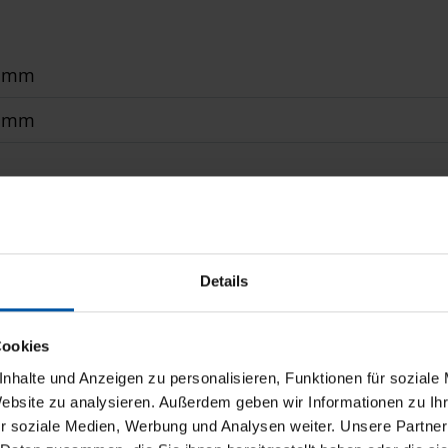
0 mm
0 mm
r
ungsschienen
Details
unkelung von horizontalen Flächen bspw. Lichtkuppe
fasergewebe, Textilgewebe
Cookies
nhalte und Anzeigen zu personalisieren, Funktionen für soziale
Website zu analysieren. Außerdem geben wir Informationen zu I
r soziale Medien, Werbung und Analysen weiter. Unsere Partner