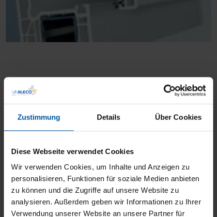
Holzfenster – ökologisches High-
Tec-Produkt:
Zustimmung
Details
Über Cookies
Holzfenster stehen für Natürlichkeit, Wärme und
Behaglichkeit in den eigenen vier Wänden und
Diese Webseite verwendet Cookies
eigenen sich sowohl für
denkmalgeschützte
Wir verwenden Cookies, um Inhalte und Anzeigen zu
Gebäude
, als auch für Renovierungen und
personalisieren, Funktionen für soziale Medien anbieten
Neubauten. Da es sich bei Holz um einen
zu können und die Zugriffe auf unsere Website zu
nachwachsenden Rohstoff handelt, punkten
analysieren. Außerdem geben wir Informationen zu Ihrer
Holzfenster auch
Verwendung unserer Website an unsere Partner für