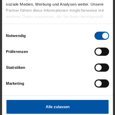
soziale Medien, Werbung und Analysen weiter. Unsere
unter
ökologischen
Gesichtspunkten.
Partner führen diese Informationen möglicherweise mit
weiteren Daten zusammen, die Sie ihnen bereitgestellt
haben oder die sie im Rahmen Ihrer Nutzung der Dienste
gesammelt haben.
E
Notwendig
i
n
w
Präferenzen
i
l
l
Statistiken
i
g
Marketing
u
n
g
s
Alle zulassen
a