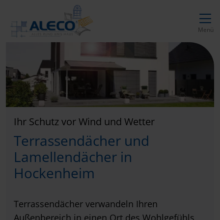
Direkt zur Top-Navigation
Direkt zur Hauptnavigation
Zum Inhalt springen
Direkt zum Footer
Hauptnavigation
Menü
Ihr Schutz vor Wind und Wetter
Terrassendächer und
Lamellendächer in
Hockenheim
Terrassendächer verwandeln Ihren
Außenbereich in einen Ort des Wohlgefühls