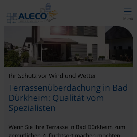
Direkt zur Top-Navigation
Direkt zur Hauptnavigation
Zum Inhalt springen
Direkt zum Footer
Hauptnavigation
Menü
Ihr Schutz vor Wind und Wetter
Terrassenüberdachung in Bad
Dürkheim: Qualität vom
Spezialisten
Wenn Sie Ihre Terrasse in Bad Dürkheim zum
gemütlichen Zufluchtsort machen möchten,