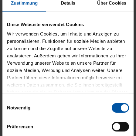
können.
Zustimmung
Details
Über Cookies
Diese Webseite verwendet Cookies
Wir verwenden Cookies, um Inhalte und Anzeigen zu
Lassen Sie sich inspirieren
personalisieren, Funktionen für soziale Medien anbieten
Terrassendächer von WAREMA
zu können und die Zugriffe auf unsere Website zu
analysieren. Außerdem geben wir Informationen zu Ihrer
Verwendung unserer Website an unsere Partner für
Unsere Terrassendächer entstehen in enger
soziale Medien, Werbung und Analysen weiter. Unsere
Zusammenarbeit mit unserem Partner WAREMA,
Partner führen diese Informationen möglicherweise mit
weiteren Daten zusammen, die Sie ihnen bereitgestellt
dem führenden Hersteller für
haben oder die sie im Rahmen Ihrer Nutzung der Dienste
Sonnenschutzlösungen
„Made in Germany“
.
gesammelt haben.
E
Notwendig
i
In unserem Video erfahren Sie mehr über die
n
innovativen Möglichkeiten, die WAREMA
w
Präferenzen
Terrassendächer bieten, und sehen, wie Sie Ihren
i