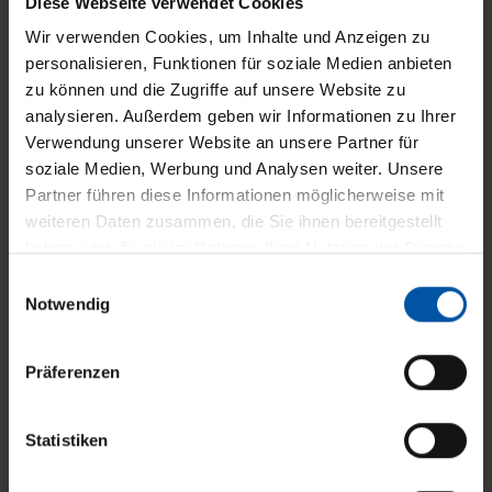
Diese Webseite verwendet Cookies
können.
Wir verwenden Cookies, um Inhalte und Anzeigen zu
personalisieren, Funktionen für soziale Medien anbieten
zu können und die Zugriffe auf unsere Website zu
analysieren. Außerdem geben wir Informationen zu Ihrer
Verwendung unserer Website an unsere Partner für
Lassen Sie sich inspirieren
soziale Medien, Werbung und Analysen weiter. Unsere
Terrassendächer von WAREMA
Partner führen diese Informationen möglicherweise mit
weiteren Daten zusammen, die Sie ihnen bereitgestellt
haben oder die sie im Rahmen Ihrer Nutzung der Dienste
Unsere Terrassendächer entstehen in enger
gesammelt haben.
E
Zusammenarbeit mit unserem Partner WAREMA,
Notwendig
i
dem führenden Hersteller für
n
Sonnenschutzlösungen
„Made in Germany“
.
w
Präferenzen
i
l
In unserem Video erfahren Sie mehr über die
l
Statistiken
innovativen Möglichkeiten, die WAREMA
i
Terrassendächer bieten, und sehen, wie Sie Ihren