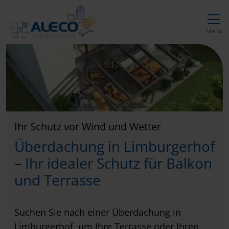
Direkt zur Top-Navigation
Direkt zur Hauptnavigation
Zum Inhalt springen
Direkt zum Footer
Hauptnavigation
Menü
Ihr Schutz vor Wind und Wetter
Überdachung in Limburgerhof
– Ihr idealer Schutz für Balkon
und Terrasse
Suchen Sie nach einer Überdachung in
Limburgerhof, um Ihre Terrasse oder Ihren