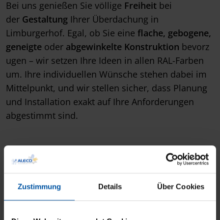
Bei uns genießen Sie völlige
Freiheit
bei
der
Gestaltung
Ihrer Überdachung in
Limburgerhof. Egal, ob Sie eine
flache, gebogene,
geneigte
oder
abgewinkelte
Konstruktion
bevorz
ugen – wir setzen Ihre Ideen in allen RAL-Farben
um. Ihre individuellen Wünsche stehen dabei im
Mittelpunkt, und wir stellen sicher, dass Planung
und Installation exakt auf Ihre Anforderungen
abgestimmt sind.
Zustimmung
Details
Über Cookies
Bitte akzeptieren Sie die
Marketing
Cookies, damit Sie diesen Inhalt sehen