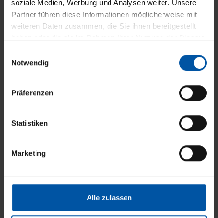
soziale Medien, Werbung und Analysen weiter. Unsere
Partner führen diese Informationen möglicherweise mit
weiteren Daten zusammen, die Sie ihnen bereitgestellt
haben oder die sie im Rahmen Ihrer Nutzung der Dienste
gesammelt haben.
E
Notwendig
i
n
w
Präferenzen
i
l
Gastro Markisen B2B
l
Statistiken
i
g
Marketing
u
n
g
s
Alle zulassen
a
u