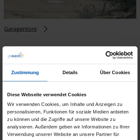
Garagentore
Zusätzliche Leistungen
Zustimmung
Details
Über Cookies
Gastro-Markisen (B2B)
für die flexible
Beschattung in der Gastronomie und im Gewerbe
Diese Webseite verwendet Cookies
sowie unser professioneller
Glas- &
Reparaturservice
für den schnellen und
Wir verwenden Cookies, um Inhalte und Anzeigen zu
personalisieren, Funktionen für soziale Medien anbieten
fachgerechten Austausch von Glasscheiben.
zu können und die Zugriffe auf unsere Website zu
analysieren. Außerdem geben wir Informationen zu Ihrer
Verwendung unserer Website an unsere Partner für