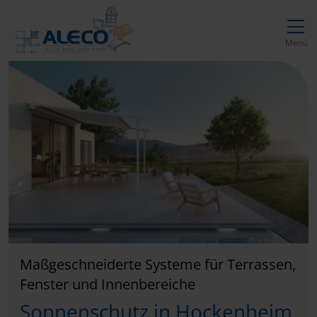
Direkt zur Top-Navigation
Direkt zur Hauptnavigation
Zum Inhalt springen
Direkt zum Footer
Hauptnavigation
Menü
Maßgeschneiderte Systeme für Terrassen,
Fenster und Innenbereiche
Sonnenschutz in Hockenheim