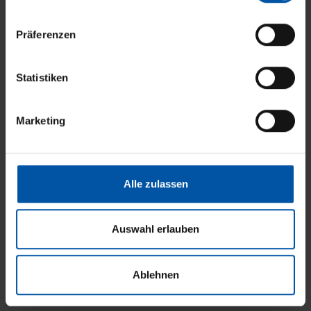
So bleibt Ihr Sonnenschutz in
n
Bestform
w
Präferenzen
i
l
l
Statistiken
i
g
Marketing
u
n
g
s
Alle zulassen
a
u
s
Auswahl erlauben
w
a
Ablehnen
h
l