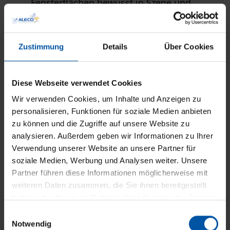
Fensterflächen bewusst in Szene und
schafft eine einladende Atmosphäre
Zustimmung
Details
Über Cookies
Sie interessieren sich für unseren
Diese Webseite verwendet Cookies
innenliegenden Sonnenschutz?
Wir verwenden Cookies, um Inhalte und Anzeigen zu
Schauen Sie sich doch unsere vielfältigen
personalisieren, Funktionen für soziale Medien anbieten
Verschattungslösungen für den Innenraum an –
zu können und die Zugriffe auf unsere Website zu
sicher ist auch die Passende für Sie dabei.
analysieren. Außerdem geben wir Informationen zu Ihrer
Verwendung unserer Website an unsere Partner für
soziale Medien, Werbung und Analysen weiter. Unsere
Unsere Systeme im Überblick
Partner führen diese Informationen möglicherweise mit
weiteren Daten zusammen, die Sie ihnen bereitgestellt
haben oder die sie im Rahmen Ihrer Nutzung der Dienste
gesammelt haben.
E
Pflegeleicht im Alltag
Notwendig
i