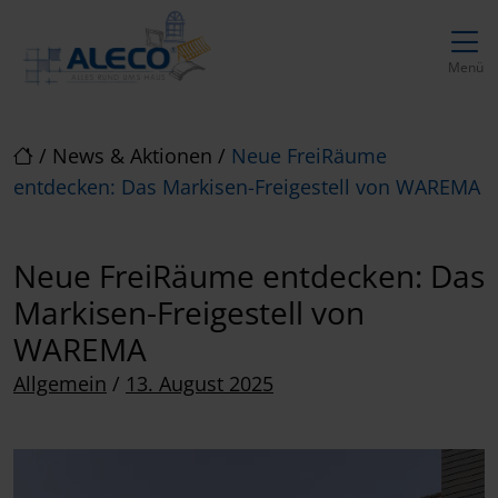
Direkt zur Top-Navigation
Direkt zur Hauptnavigation
Zum Inhalt springen
Direkt zum Footer
Hauptnavigation
Menü
/
News & Aktionen
/
Neue FreiRäume
entdecken: Das Markisen-Freigestell von WAREMA
Neue FreiRäume entdecken: Das
Markisen-Freigestell von
WAREMA
Posted on
Allgemein
/
13. August 2025